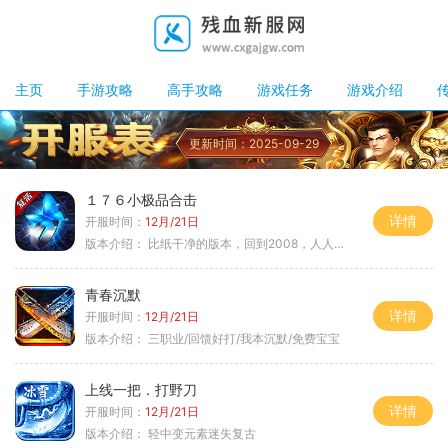
主页
手游攻略
高手攻略
游戏任务
游戏介绍
更新时间：2025-09-29
１７６小极品合击
详情
开服时间：
12月/21日
版本介绍：
比纸干净的版本，回到2008，人人平等
青春沉默
详情
开服时间：
12月/21日
版本介绍：
三职业/回馈好打/我本沉默/免费宝宝
上线一把．打野刀
详情
开服时间：
12月/21日
版本介绍：
轻中变元素迷失复古