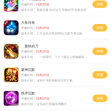
详情
开服时间：
12月/21日
版本介绍：
装备全爆.轻松运九.等级好升.自捡自回
大鱼传奇
详情
开服时间：
12月/21日
版本介绍：
三天合区沙奖8888让沉默不再沉默
最快的刀
详情
开服时间：
12月/21日
版本介绍：
一切靠打 ７７７级以上怪物爆终极
诸神沉默
详情
开服时间：
12月/21日
版本介绍：
绿色干净经典耐玩不肝不氪
秩序沉默
详情
开服时间：
12月/21日
版本介绍：
全民pk打怪爆装爽翻天