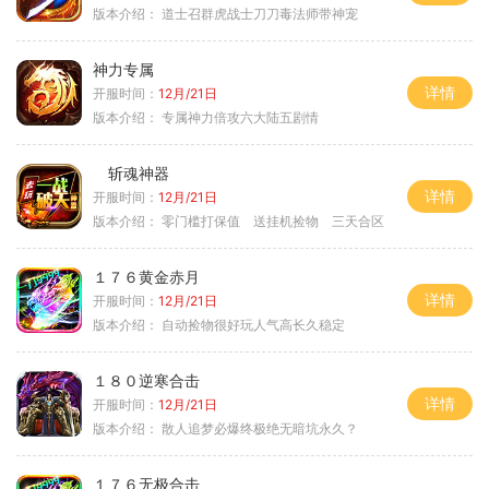
版本介绍：
道士召群虎战士刀刀毒法师带神宠
神力专属
详情
开服时间：
12月/21日
版本介绍：
专属神力倍攻六大陆五剧情
斩魂神器
详情
开服时间：
12月/21日
版本介绍：
零门槛打保值 送挂机捡物 三天合区
１７６黄金赤月
详情
开服时间：
12月/21日
版本介绍：
自动捡物很好玩人气高长久稳定
１８０逆寒合击
详情
开服时间：
12月/21日
版本介绍：
散人追梦必爆终极绝无暗坑永久？
１７６无极合击