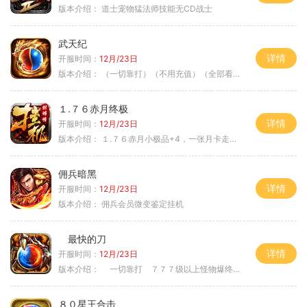
版本介绍：
道士宠物猛法师技能无CD战士
武天纪
详情
开服时间：
12月/23日
版本介绍：
（一切靠打）（不用充值）（全部看脸）
１.７６赤月终极
详情
开服时间：
12月/23日
版本介绍：
１.７６赤月小极品+4，一张月卡走天涯b
佣兵暗黑
详情
开服时间：
12月/23日
版本介绍：
佣兵会员微变鉴定挂机
最快的刀
详情
开服时间：
12月/23日
版本介绍：
一切靠打 ７７７级以上怪物爆终极
８０星王合击