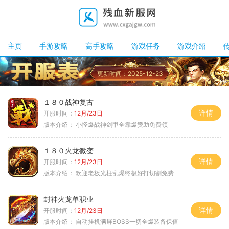
主页
手游攻略
高手攻略
游戏任务
游戏介绍
更新时间：2025-12-23
１８０战神复古
详情
开服时间：
12月/23日
版本介绍：
小怪爆战神剑甲全靠爆赞助免费领
１８０火龙微变
详情
开服时间：
12月/23日
版本介绍：
欢迎老板光柱乱爆终极好打切割免费
封神火龙单职业
详情
开服时间：
12月/23日
版本介绍：
自动挂机满屏BOSS一切全爆装备保值