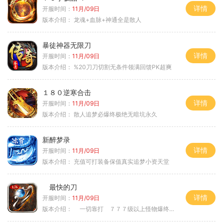
详情
开服时间：
11月/09日
版本介绍：
龙魂+血脉+神通全是散人
暴徒神器无限刀
详情
开服时间：
11月/09日
版本介绍：
%20刀刀切割无条件领满回馈PK超爽
１８０逆寒合击
详情
开服时间：
11月/09日
版本介绍：
散人追梦必爆终极绝无暗坑永久
新醉梦录
详情
开服时间：
11月/09日
版本介绍：
充值可打装备保值真实追梦小资天堂
最快的刀
详情
开服时间：
11月/09日
版本介绍：
一切靠打 ７７７级以上怪物爆终极