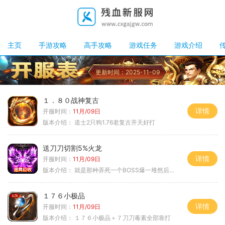
主页
手游攻略
高手攻略
游戏任务
游戏介绍
更新时间：2025-11-09
１．８０战神复古
详情
开服时间：
11月/09日
版本介绍：
道士2只狗1.76老复古开天好打
送刀刀切割5%火龙
详情
开服时间：
11月/09日
版本介绍：
就是那种弄死一个BOSS爆一堆然后就起飞
１７６小极品
详情
开服时间：
11月/09日
版本介绍：
１７６小极品＋７刀刀毒素全部靠打