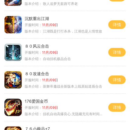
版本介绍：
散人追梦无套路可养老
沉默重出江湖
详情
开服时间：
11月/09日
版本介绍：
江湖既是打打杀杀，江湖也是人情世故
８０风云合击
详情
开服时间：
11月/09日
版本介绍：
自动挂机极品合击
８０攻速合击
详情
开服时间：
11月/09日
版本介绍：
新舞帝鏖战全新版本上线原始道盾合击
176爱国金币
详情
开服时间：
11月/09日
版本介绍：
挂机自动高爆良心.无隐藏无坑有时间就是
７６小极品+7